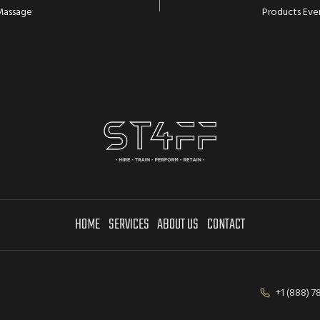
Massage
Products Eve
N
HOME
SERVICES
ABOUT US
CONTACT
+1 (888) 7