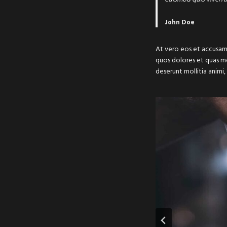
John Doe
At vero eos et accusamu
quos dolores et quas mol
deserunt mollitia animi,