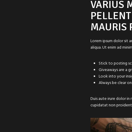
VARIUS 
PELLENT
MAURIS 
Lorem ipsum dolor sit a
aliqua. Ut enim ad mini
Stick to posting s
Giveaways are a g
Look into your ins
Always be clear on
Duis aute irure dolor in
cupidatat non proident, 