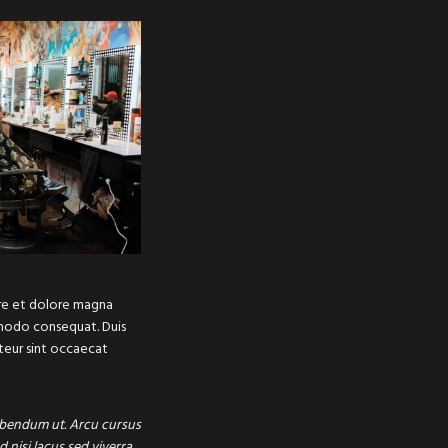
ore et dolore magna
ommodo consequat. Duis
pteur sint occaecat
 bibendum ut. Arcu cursus
nisi lacus sed viverra.