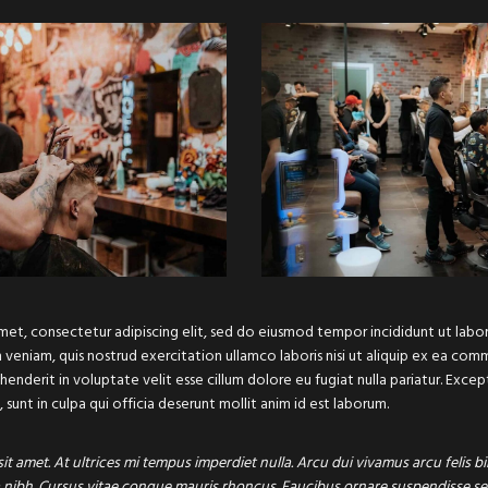
met, consectetur adipiscing elit, sed do eiusmod tempor incididunt ut lab
m veniam, quis nostrud exercitation ullamco laboris nisi ut aliquip ex ea c
ehenderit in voluptate velit esse cillum dolore eu fugiat nulla pariatur. Exce
sunt in culpa qui officia deserunt mollit anim id est laborum.
sit amet. At ultrices mi tempus imperdiet nulla. Arcu dui vivamus arcu felis
 nibh. Cursus vitae congue mauris rhoncus. Faucibus ornare suspendisse sed 