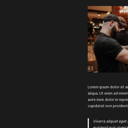
Lorem ipsum dolor sit a
aliqua. Ut enim ad mini
aute irure dolor in repr
cupidatat non proident, 
Viverra aliquet eget 
euismod quis viverra