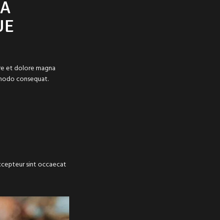
 A
UE
ore et dolore magna
ommodo consequat.
 Excepteur sint occaecat