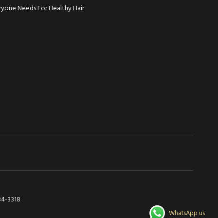
ryone Needs For Healthy Hair
84-3318
WhatsApp us