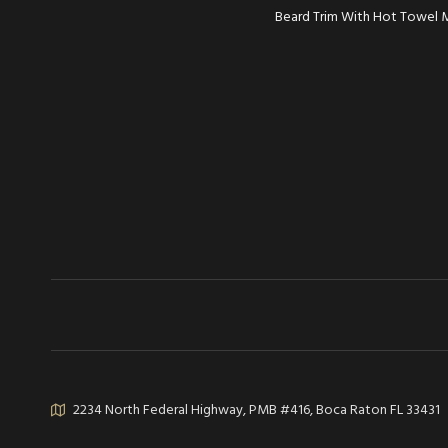
Beard Trim With Hot Towel 
NAVIGATIO
2234 North Federal Highway, PMB #416, Boca Raton FL 33431