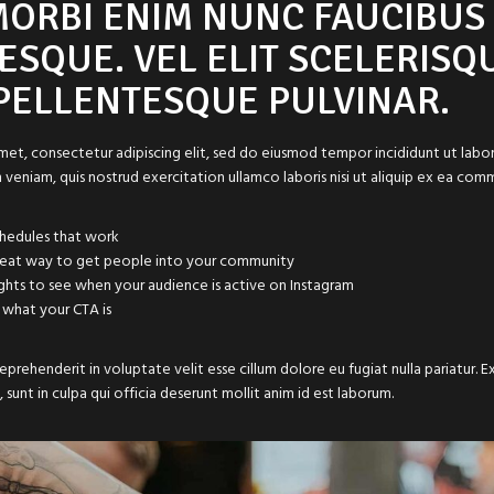
MORBI ENIM NUNC FAUCIBUS
ESQUE. VEL ELIT SCELERISQ
PELLENTESQUE PULVINAR.
met, consectetur adipiscing elit, sed do eiusmod tempor incididunt ut lab
m veniam, quis nostrud exercitation ullamco laboris nisi ut aliquip ex ea c
chedules that work
reat way to get people into your community
ights to see when your audience is active on Instagram
 what your CTA is
 reprehenderit in voluptate velit esse cillum dolore eu fugiat nulla pariatur.
sunt in culpa qui officia deserunt mollit anim id est laborum.