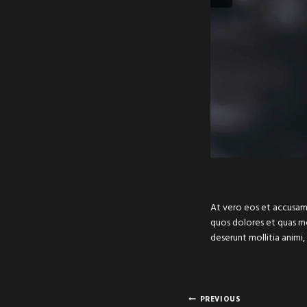
At vero eos et accusamu
quos dolores et quas mol
deserunt mollitia animi,
POST
PREVIOUS